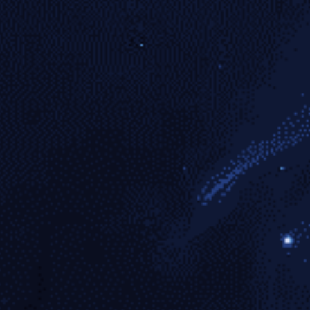
时，自然会产生更大的认同感和归属感，
3、盈利模式的运作机制
尽管因凡蒂诺强调非营利，但不可否认的
中，通过门票销售、广告赞助以及转播权
为赛事带来了巨额收益。
此外，与企业合作也是另一大重要环节。
通过智能手机应用程序等新兴平台进行实
好准备。
不过，要实现这样的盈利模式并不容易。
略时，需要综合考虑各方因素，以便找到
4、未来展望与挑战