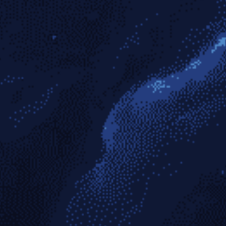
于完善世界杯相关政策，以应对日益复杂化的问题。其中包括如
在数字时代背景下，他认为必须利用技术手段提升用户体验，以
含着诸多挑战。一方面，需要关注不同国家和地区间经济差异导
。因此，在推进各项措施时，应加强沟通与协调，让利益相关者
用四年一次的盈利模式，因凡蒂诺正在努力塑造一个更加包容和
位置，共同见证这一伟大时刻。
后的非营利理念与四年一次的盈利模式”揭示了现代体育商业背后
享这场盛宴，并促进社会整体福祉的发展。这种思维方式值得其