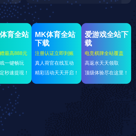
一个公开、公正的平台，让真正热爱足球的
扣票，以及针对家庭套票等。这些措施有助
导下，国际足联力求通过足球促进各国之间
一场全球性的文化盛宴。
项目中去，国际足联希望能够为未来输送更
被用于奢侈品消费，而是用于推动社会进步