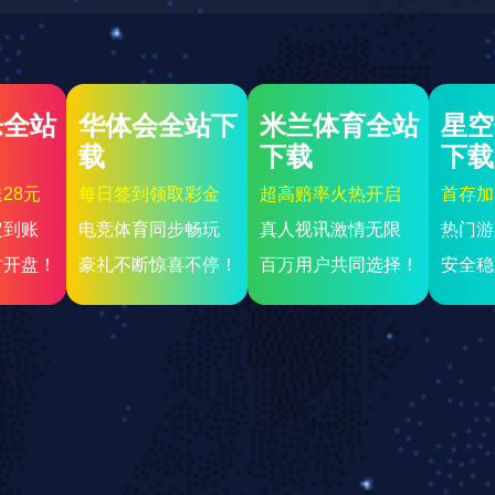
的重要性。在他的倡导下，国际足联致力于打击黄牛行为，建立
仅维护了赛事的公平性，也增强了观众对世界杯品牌的信任感。
国际足联还推出了一系列优惠政策。例如，为儿童和学生提供折
世界杯真正成为全人类共同庆祝的一项活动。
一个口号，更是国际足联长期以来追求的一种价值观。在他的领
心的方法。这样的理念使得世界杯不仅仅是一场体育比赛，更是
发展。通过将赛事收益重新投入到青少年培训、女子足球发展等
整体竞技水平，也确保了足球运动的可持续发展。
支持国际足联的发展计划。当人们意识到他们所支付的钱并不会