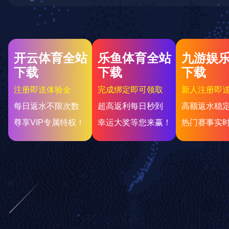
球普及化方面所做出的努力。
此外，因凡蒂诺还特别强调了票务透明度
人能够以合理价格购得门票。这一举措不
最后，为了鼓励年轻人与家庭观众参与，
于拉近赛事与普通民众之间的距离，使得
2、非营利理念的重要性
因凡蒂诺所提出的非营利理念，不仅仅是
文化交流与理解，将体育作为一种连接人
非营利理念还有助于提升足球运动本身的
多优秀人才。这种良性的循环不仅提升了
同时，这一理念也使得公众更容易接受和