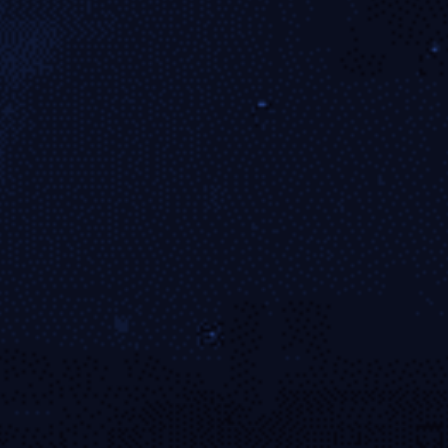
士可能性不大
疑是最具影响力的球员之一。随着...
在洛杉矶的
最受瞩目的年轻球员之一。他不仅以...
害自己需调
因拼搏过度而导致的伤害及其心...