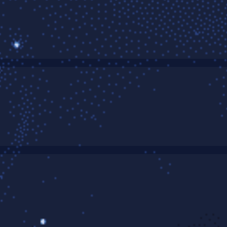
的非营利理念与四年一次的盈利模式
，不仅凝聚了无数球迷的热情，还涉及到复杂的经济与社会问题
人享受到这一盛事带来的乐趣。同时，他也提到了四年一次的盈
经济利益的最大化。本文将从四个方面详细探讨因凡蒂诺对世界
性、盈利模式的运作机制以及未来展望与挑战。
遵循一定的原则，以确保赛事能够吸引更多观众。因凡蒂诺指出
入水平的人群都能参与到这场足球盛宴中来。这不仅体现了对每