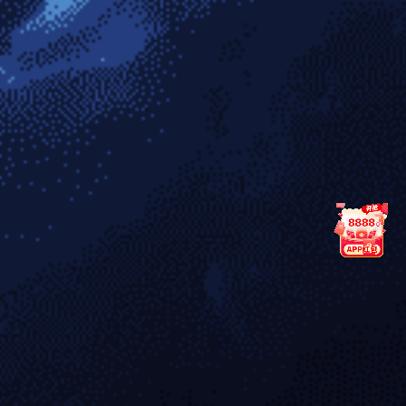
何进一步降低门票价格，同时保证赛事质
适应不断变化的新消费趋势，比如在线购买
致的不平衡现象；另一方面，还需面对来自
充分了解决策过程，从而赢得他们的支持与
可持续发展的世界杯。他希望每个人都能在
深层次的人文关怀。它不仅关乎金钱利益，
他行业借鉴，为构建更美好的未来贡献力