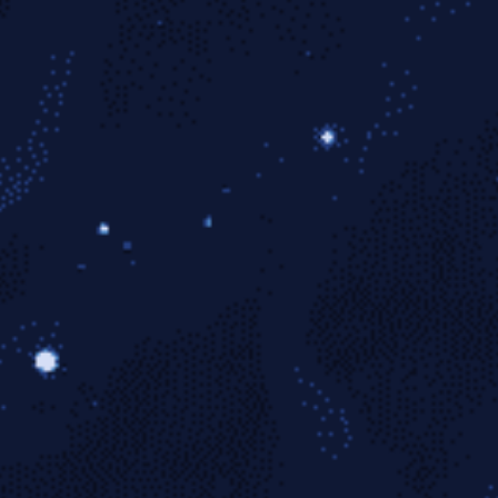
从而更加积极地参与其中。
是，世界杯依旧是一项庞大的商业活动，其盈利模式具有相当高
益等多元化渠道获取收入，是其主要盈利来源。例如，在过去几
许多知名品牌愿意为获得曝光机会而支付高额赞助费，这进一步
时直播，则为吸引年轻观众提供新的可能性。这种多样化经营策
市场竞争激烈，加之全球经济不确定因素增多，各种潜在风险都
最佳平衡点，从而保持长久的发展态势。