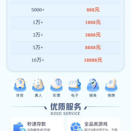
训练成果。
此外，阿德巴约在面对不同防守策略时展现出的适应
能力也令人赞叹。他能够迅速识别对方防线的漏洞，
并利用自身速度和灵活性创造出良好的得分机会。这
样的技术全面性，使得他不仅仅依赖于单一进攻方
式，而是能够多点开花，让敌队无从下手。
最后，阿德巴约还增强了自己的心理素质，在关键时
刻能够保持冷静，这对于一名优秀球员来说是至关重
要的。在比赛进行到最紧张阶段时，他仍能稳住心
态，不断为球队贡献分数，这种心理韧性是他取得83
分的重要因素之一。
2、对球队战术的重要影响
阿德巴约的不俗发挥直接推动了球队战术的发展。他