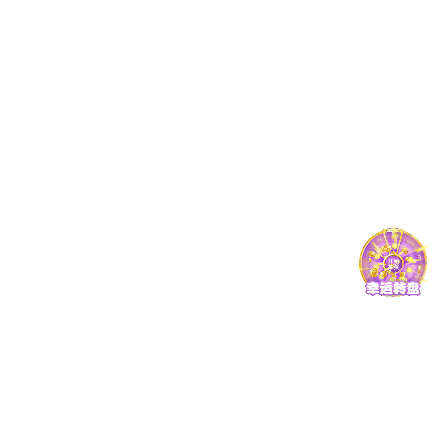
这种反响不仅让阿德巴约感受到来自外界的认可，同
时也激励着他继续努力向前。正如他所说：“我希望用
我的行动来证明自己，让大家看到我的变化。”这种积
极向上的态度无疑会促使他未来继续提高，同时也为
其他年轻球员树立榜样。
4、未来发展的无限可能
基于这次83分表演，很多人开始猜测阿德巴约接下来
的发展方向。一方面，他有望成为联盟中的超级明
星，其市场价值和商业潜力都将随之水涨船高；另一
方面，他也面临着更大的期待与压力，需要持续保持
高水平表现来回应外界期望。
谈及未来目标，阿德巴约表示希望能带领球队冲击总
冠军，并且逐渐确立自己的领导地位。他意识到，要