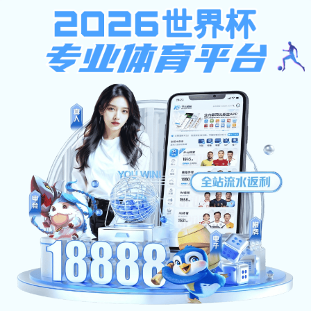
注册入口
佰盈网站
APP与网页版入口｜
畅享全球体育赛事与数据服务
欢迎访问
佰盈网站
，提供全面覆盖足球、篮
球、电竞等项目的赛事资讯与数据内容， 支持
APP下载
与
网页使用
，每日同步更新千场比
赛，聚焦热门体育内容， 助您轻松获取赛事动
态，掌握比赛节奏。
手机App
网页版